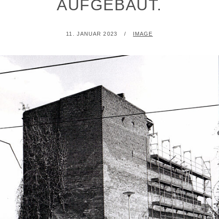
AUFGEBAUT.
POSTED
BY
11. JANUAR 2023
IMAGE
ON