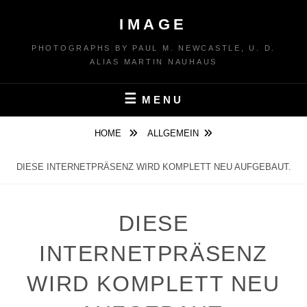
Skip
IMAGE
to
content
PHOTOGRAPHS BY PAUL M. NEWCASTLE, U. D.
ALIAS MARTIN NAUHAUS
MENU
HOME
ALLGEMEIN
DIESE INTERNETPRÄSENZ WIRD KOMPLETT NEU AUFGEBAUT.
DIESE
INTERNETPRÄSENZ
WIRD KOMPLETT NEU