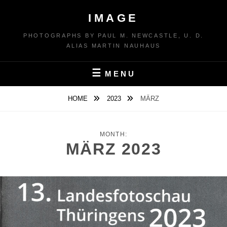
Skip
IMAGE
to
content
PHOTOGRAPHS BY PAUL M. NEWCASTLE, U. D.
ALIAS MARTIN NAUHAUS
MENU
HOME
2023
MÄRZ
MONTH:
MÄRZ 2023