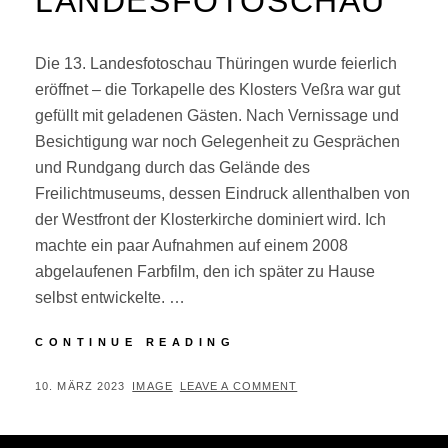
LANDESFOTOSCHAU
Die 13. Landesfotoschau Thüringen wurde feierlich
eröffnet – die Torkapelle des Klosters Veßra war gut
gefüllt mit geladenen Gästen. Nach Vernissage und
Besichtigung war noch Gelegenheit zu Gesprächen
und Rundgang durch das Gelände des
Freilichtmuseums, dessen Eindruck allenthalben von
der Westfront der Klosterkirche dominiert wird. Ich
machte ein paar Aufnahmen auf einem 2008
abgelaufenen Farbfilm, den ich später zu Hause
selbst entwickelte. …
VERNISSAGE
CONTINUE READING
13.
LANDESFOTOSCHAU
POSTED
BY
10. MÄRZ 2023
IMAGE
LEAVE A COMMENT
ON