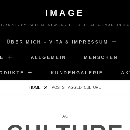
IMAGE
GRAPHS BY PAUL M. NEWCASTLE, U. D. ALIAS MARTIN N
ÜBER MICH – VITA & IMPRESSUM
TE
ALLGEMEIN
MENSCHEN
RODUKTE
KUNDENGALERIE
AK
HOME
POSTS TAGGED
CULTURE
TAG: