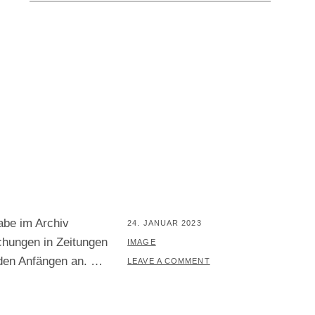
abe im Archiv
POSTED
24. JANUAR 2023
chungen in Zeitungen
ON
BY
IMAGE
 den Anfängen an. …
LEAVE A COMMENT