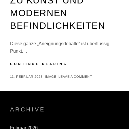
ZU KUNST UND
MODERNEN
BEFINDLICHKEITEN
Diese ganze „Aneignungsdebatte“ ist überflüssig.
Punkt. …
EIN
CONTINUE READING
WAHRES
WORT
POSTED
BY
11. FEBRUAR 2023
IMAGE
LEAVE A COMMENT
ZU
ON
KUNST
UND
MODERNEN
BEFINDLICHKEITEN
ARCHIVE
Februar 2026