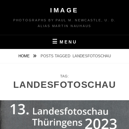
Skip
IMAGE
to
content
PHOTOGRAPHS BY PAUL M. NEWCASTLE, U. D.
ALIAS MARTIN NAUHAUS
MENU
HOME
POSTS TAGGED
LANDESFOTOSCHAU
TAG:
LANDESFOTOSCHAU