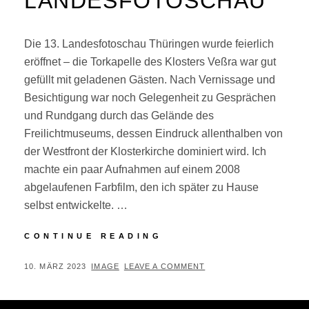
LANDESFOTOSCHAU
Die 13. Landesfotoschau Thüringen wurde feierlich
eröffnet – die Torkapelle des Klosters Veßra war gut
gefüllt mit geladenen Gästen. Nach Vernissage und
Besichtigung war noch Gelegenheit zu Gesprächen
und Rundgang durch das Gelände des
Freilichtmuseums, dessen Eindruck allenthalben von
der Westfront der Klosterkirche dominiert wird. Ich
machte ein paar Aufnahmen auf einem 2008
abgelaufenen Farbfilm, den ich später zu Hause
selbst entwickelte. …
VERNISSAGE
CONTINUE READING
13.
LANDESFOTOSCHAU
POSTED
BY
10. MÄRZ 2023
IMAGE
LEAVE A COMMENT
ON