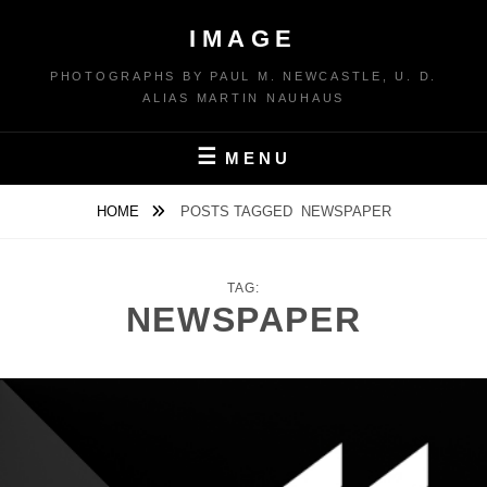
Skip
IMAGE
to
content
PHOTOGRAPHS BY PAUL M. NEWCASTLE, U. D.
ALIAS MARTIN NAUHAUS
MENU
HOME
POSTS TAGGED
NEWSPAPER
TAG:
NEWSPAPER