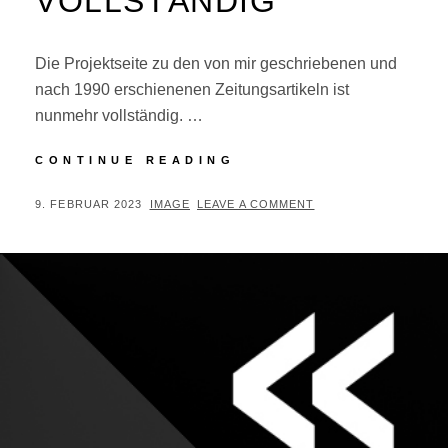
VOLLSTÄNDIG
Die Projektseite zu den von mir geschriebenen und
nach 1990 erschienenen Zeitungsartikeln ist
nunmehr vollständig. …
ZEITUNGSARTIKEL
CONTINUE READING
VOLLSTÄNDIG
POSTED
BY
9. FEBRUAR 2023
IMAGE
LEAVE A COMMENT
ON