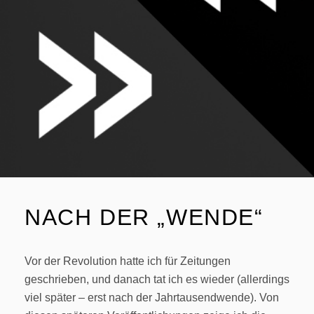
NACH DER „WENDE“
Vor der Revolution hatte ich für Zeitungen
geschrieben, und danach tat ich es wieder (allerdings
viel später – erst nach der Jahrtausendwende). Von