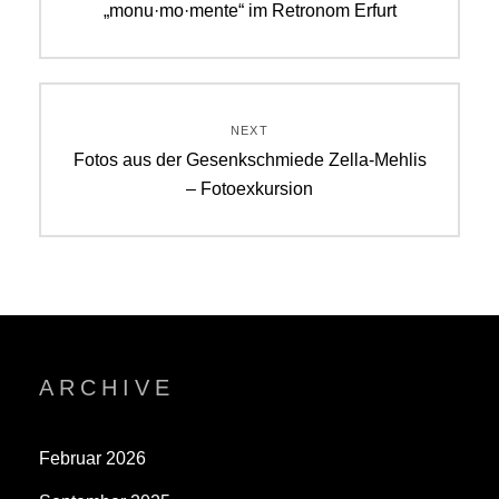
Previous
„monu·mo·mente“ im Retronom Erfurt
post:
NEXT
Next
Fotos aus der Gesenkschmiede Zella-Mehlis
post:
– Fotoexkursion
ARCHIVE
Februar 2026