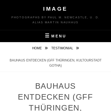
Skip
IMAGE
to
content
PHOTOGRAPHS BY PAUL M. NEWCASTLE, U. D.
ALIAS MARTIN NAUHAUS
MENU
HOME
TESTIMONIAL
BAUHAUS ENTDECKEN (GFF THÜRINGEN, KULTOURSTADT
GOTHA)
BAUHAUS
ENTDECKEN (GFF
THÜRINGEN,