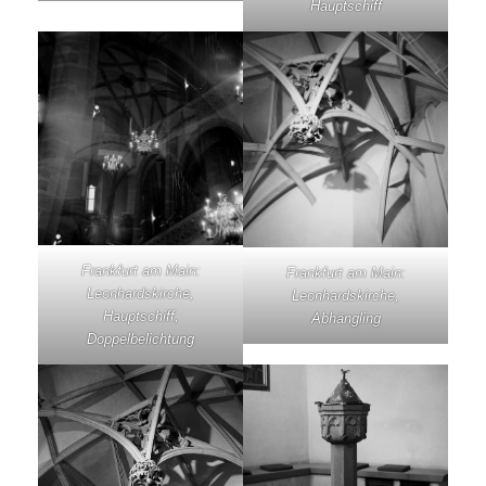
Hauptschiff
Frankfurt am Main:
Frankfurt am Main:
Leonhardskirche,
Leonhardskirche,
Hauptschiff,
Abhängling
Doppelbelichtung