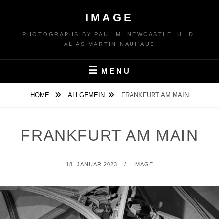
Skip
IMAGE
to
content
PHOTOGRAPHS BY PAUL M. NEWCASTLE, U. D.
ALIAS MARTIN NAUHAUS
MENU
HOME
ALLGEMEIN
FRANKFURT AM MAIN
FRANKFURT AM MAIN
POSTED
BY
18. JANUAR 2023
IMAGE
ON