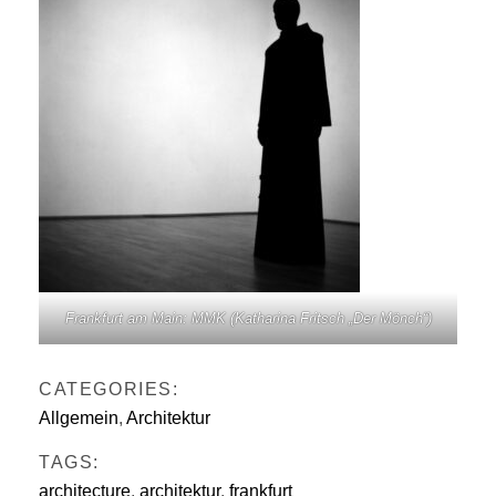
Frankfurt am Main: MMK (Katharina Fritsch „Der Mönch“)
CATEGORIES:
Allgemein
,
Architektur
TAGS:
architecture
,
architektur
,
frankfurt