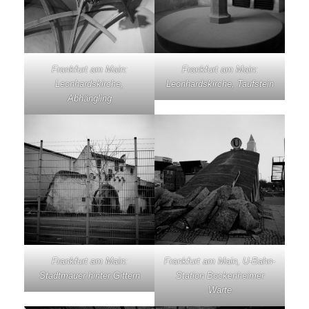
Frankfurt am Main:
Frankfurt am Main:
Leonhardskirche,
Leonhardskirche, Taufstein
Abhängling
Frankfurt am Main:
Frankfurt am Main, U-Bahn-
Stadtmauer hinter Gittern
Station Bockenheimer
Warte