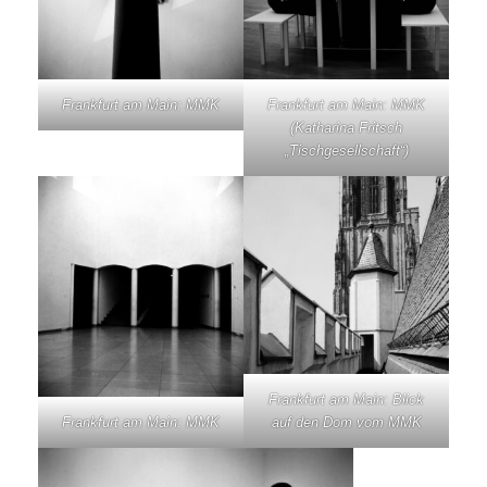
Frankfurt am Main: MMK
Frankfurt am Main: MMK
(Katharina Fritsch
„Tischgesellschaft“)
Frankfurt am Main: Blick
auf den Dom vom MMK
Frankfurt am Main: MMK