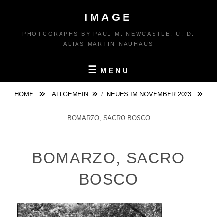
Skip
IMAGE
to
content
PHOTOGRAPHS BY PAUL M. NEWCASTLE, U. D.
ALIAS MARTIN NAUHAUS
MENU
HOME
ALLGEMEIN
/
NEUES IM NOVEMBER 2023
BOMARZO, SACRO BOSCO
BOMARZO, SACRO
BOSCO