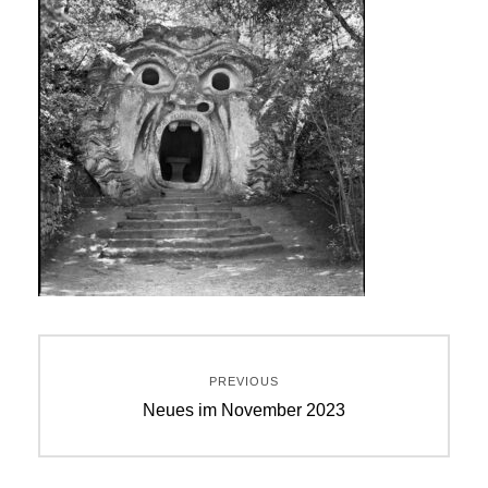
Beitragsnavigation
PREVIOUS
Previous
Neues im November 2023
post: