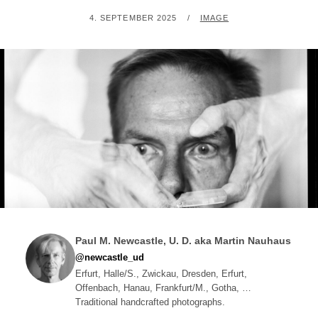
POSTED
BY
4. SEPTEMBER 2025
IMAGE
ON
Paul M. Newcastle, U. D. aka Martin Nauhaus
@newcastle_ud
Erfurt, Halle/S., Zwickau, Dresden, Erfurt,
Offenbach, Hanau, Frankfurt/M., Gotha, …
Traditional handcrafted photographs.