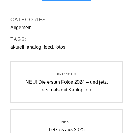
CATEGORIES:
Allgemein
TAGS:
aktuell
,
analog
,
feed
,
fotos
Beitragsnavigation
PREVIOUS
Previous
NEU! Die ersten Fotos 2024 – und jetzt
post:
erstmals mit Kaufoption
NEXT
Next
Letztes aus 2025