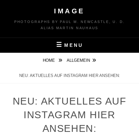
Skip
IMAGE
to
content
PHOTOGRAPHS BY PAUL M. NEWCASTLE, U. D.
ALIAS MARTIN NAUHAUS
MENU
HOME
ALLGEMEIN
NEU: AKTUELLES AUF INSTAGRAM HIER ANSEHEN:
NEU: AKTUELLES AUF
INSTAGRAM HIER
ANSEHEN: