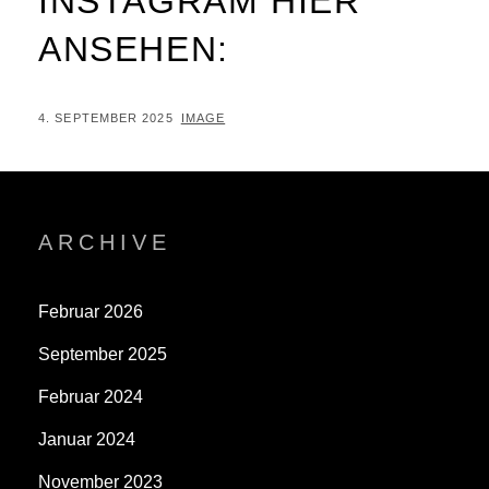
INSTAGRAM HIER
ANSEHEN:
POSTED
BY
4. SEPTEMBER 2025
IMAGE
ON
ARCHIVE
Februar 2026
September 2025
Februar 2024
Januar 2024
November 2023