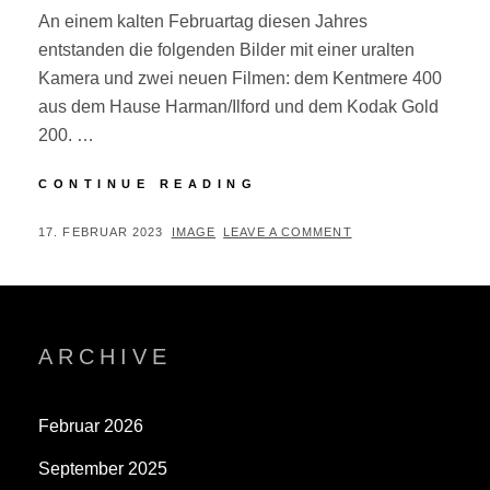
An einem kalten Februartag diesen Jahres
entstanden die folgenden Bilder mit einer uralten
Kamera und zwei neuen Filmen: dem Kentmere 400
aus dem Hause Harman/Ilford und dem Kodak Gold
200. …
PAULINZELLA
CONTINUE READING
POSTED
BY
17. FEBRUAR 2023
IMAGE
LEAVE A COMMENT
ON
ARCHIVE
Februar 2026
September 2025